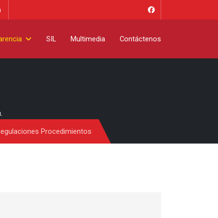
m
arencia
SIL
Multimedia
Contáctenos
.
Regulaciones Procedimientos