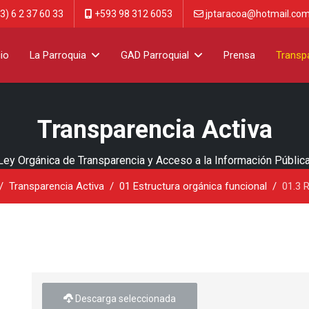
3) 6 2 37 60 33
+593 98 312 6053
jptaracoa@hotmail.co
cio
La Parroquia
GAD Parroquial
Prensa
Transp
Transparencia Activa
Ley Orgánica de Transparencia y Acceso a la Información Pública
Transparencia Activa
01 Estructura orgánica funcional
01.3 
Descarga seleccionada