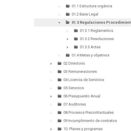
▼
01.1 Estructura orgánica
01.2 Base Legal
01.3 Regulaciones Procedimien
▼
01.3.1 Reglamentos
01.3.2 Resoluciones
►
01.3.3 Actas
►
01.4 Metas y objetivos
02 Directorio
►
03 Remuneraciones
04 Licencia de Servicios
05 Servicios
06 Presupuesto Anual
►
07 Auditorias
08 Procesos Precontractuales
09 Incumplimiento de contratos
10. Planes y programas