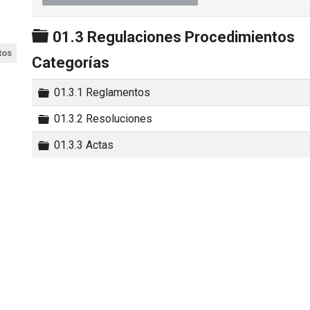
Carpeta
01.3 Regulaciones Procedimientos
tos
Categorías
Carpeta
01.3.1 Reglamentos
Carpeta
01.3.2 Resoluciones
Carpeta
01.3.3 Actas