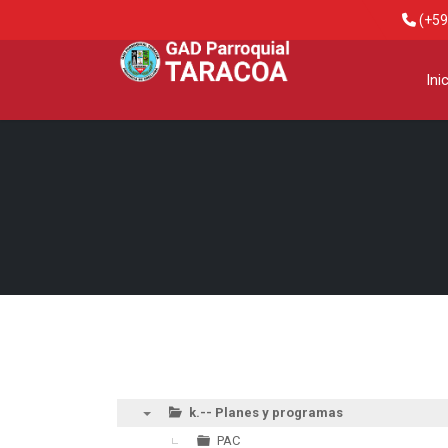
(+59
Ini
k.-- Planes y programas
▼
PAC