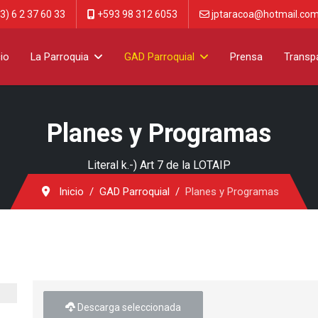
3) 6 2 37 60 33
+593 98 312 6053
jptaracoa@hotmail.co
cio
La Parroquia
GAD Parroquial
Prensa
Transp
Planes y Programas
Literal k.-) Art 7 de la LOTAIP
Inicio
GAD Parroquial
Planes y Programas
Descarga seleccionada