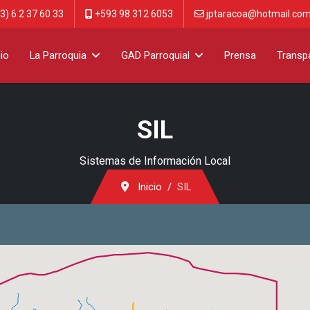
3) 6 2 37 60 33
+593 98 312 6053
jptaracoa@hotmail.co
cio
La Parroquia
GAD Parroquial
Prensa
Transp
SIL
Sistemas de Información Local
Inicio
SIL