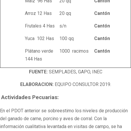
Maíz 96 Has
20 qq
Cant
ón
Arroz 12 Has
20 qq
Cant
ón
Frutales 4 Has
s/n
Cant
ón
Yuca 102 Has
100 qq
Cant
ón
Plátano verde
1000 racimos
Cant
ón
144 Has
FUENTE:
SEMPLADES, GAPO, INEC
ELABORACION:
EQUIPO CONSULTOR 2019.
Actividades Pecuarias:
En el PDOT anterior se sobreestimo los niveles de producción
del ganado de carne, porcino y aves de corral. Con la
información cualitativa levantada en visitas de campo, se ha