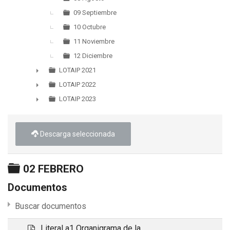
09 Septiembre
10 Octubre
11 Noviembre
12 Diciembre
LOTAIP 2021
►
LOTAIP 2022
►
LOTAIP 2023
►
Descarga seleccionada
Carpeta
02 FEBRERO
Documentos
Buscar documentos
p
Literal a1 Organigrama de la