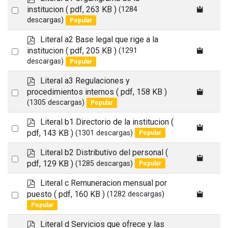
d
Select
institucion
( pdf, 263 KB )
(1284
f
descargas)
Popular
an
item
p
Literal a2 Base legal que rige a la
d
Select
institucion
( pdf, 205 KB )
(1291
f
descargas)
Popular
an
calendar
item
p
Literal a3 Regulaciones y
d
Select
procedimientos internos
( pdf, 158 KB )
f
(1305 descargas)
Popular
an
item
p
Literal b1 Directorio de la institucion
(
Select
d
calendar
pdf, 143 KB )
(1301 descargas)
Popular
an
f
p
Literal b2 Distributivo del personal
(
item
Select
d
pdf, 129 KB )
(1285 descargas)
Popular
an
f
p
Literal c Remuneracion mensual por
item
d
Select
puesto
( pdf, 160 KB )
(1282 descargas)
f
Popular
an
item
p
Literal d Servicios que ofrece y las