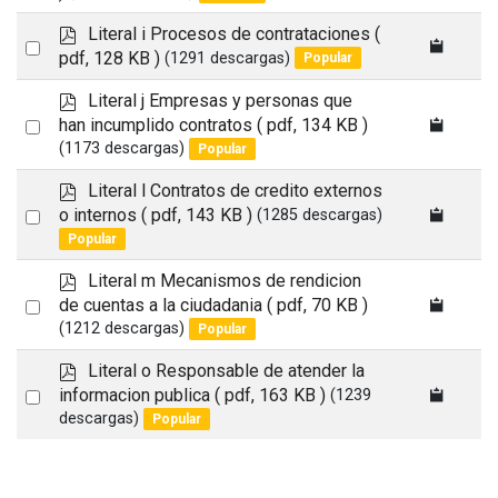
item
p
Literal i Procesos de contrataciones
(
Select
d
pdf, 128 KB )
(1291 descargas)
Popular
an
f
p
Literal j Empresas y personas que
item
d
Select
han incumplido contratos
( pdf, 134 KB )
f
(1173 descargas)
Popular
an
item
p
Literal l Contratos de credito externos
d
Select
o internos
( pdf, 143 KB )
(1285 descargas)
f
Popular
an
item
p
Literal m Mecanismos de rendicion
d
Select
de cuentas a la ciudadania
( pdf, 70 KB )
f
(1212 descargas)
Popular
an
item
p
Literal o Responsable de atender la
d
Select
informacion publica
( pdf, 163 KB )
(1239
f
descargas)
Popular
an
item