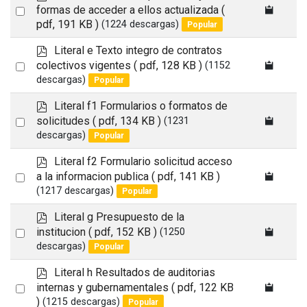
d
Select
formas de acceder a ellos actualizada
(
f
pdf, 191 KB )
(1224 descargas)
Popular
an
item
p
Literal e Texto integro de contratos
d
Select
colectivos vigentes
( pdf, 128 KB )
(1152
f
descargas)
Popular
an
item
p
Literal f1 Formularios o formatos de
d
Select
solicitudes
( pdf, 134 KB )
(1231
f
descargas)
Popular
an
item
p
Literal f2 Formulario solicitud acceso
d
Select
a la informacion publica
( pdf, 141 KB )
f
(1217 descargas)
Popular
an
item
p
Literal g Presupuesto de la
d
Select
institucion
( pdf, 152 KB )
(1250
f
descargas)
Popular
an
item
p
Literal h Resultados de auditorias
d
Select
internas y gubernamentales
( pdf, 122 KB
f
)
(1215 descargas)
Popular
an