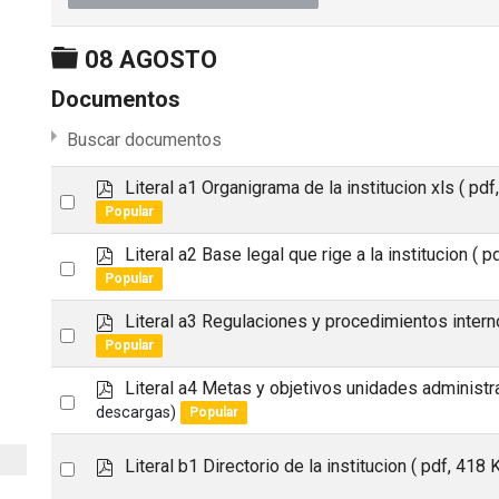
Carpeta
08 AGOSTO
Documentos
Buscar documentos
p
Literal a1 Organigrama de la institucion xls
( pdf
Select
d
Popular
an
f
p
Literal a2 Base legal que rige a la institucion
( p
item
Select
d
Popular
an
f
p
Literal a3 Regulaciones y procedimientos inter
item
Select
d
calendar
Popular
an
f
p
Literal a4 Metas y objetivos unidades administr
item
Select
d
descargas)
Popular
an
f
item
p
Select
Literal b1 Directorio de la institucion
( pdf, 418 
calendar
d
an