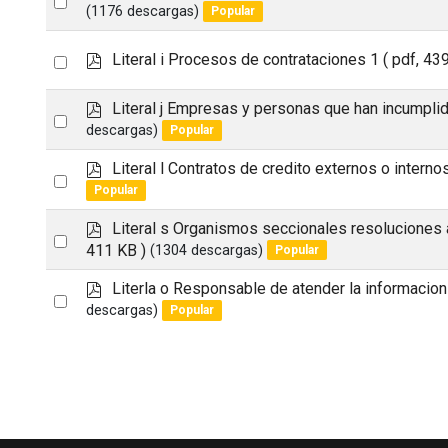
d
t
(1176 descargas)
Popular
an
f
o
item
p
Select
Literal i Procesos de contrataciones 1
( pdf, 43
d
an
f
p
Literal j Empresas y personas que han incumpli
item
Select
d
descargas)
Popular
an
f
p
Literal l Contratos de credito externos o interno
item
Select
d
Popular
an
f
p
Literal s Organismos seccionales resoluciones 
item
Select
d
411 KB )
(1304 descargas)
Popular
an
f
p
Literla o Responsable de atender la informacion
item
Select
d
descargas)
Popular
an
f
item