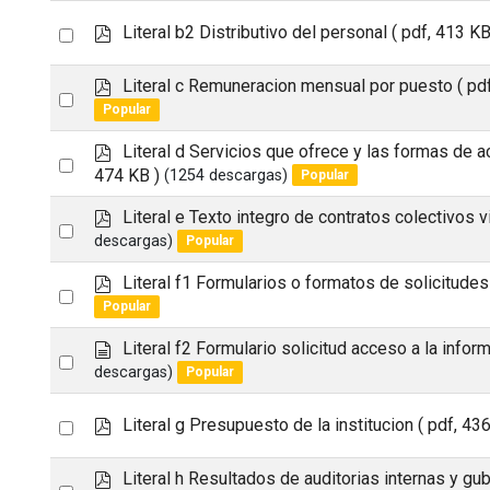
f
item
p
Select
Literal b2 Distributivo del personal
( pdf, 413 KB
d
an
f
p
Literal c Remuneracion mensual por puesto
( pd
item
Select
d
Popular
an
f
p
Literal d Servicios que ofrece y las formas de a
item
Select
d
474 KB )
(1254 descargas)
Popular
an
f
p
Literal e Texto integro de contratos colectivos 
item
Select
d
descargas)
Popular
an
f
p
Literal f1 Formularios o formatos de solicitudes
item
Select
d
Popular
an
f
d
Literal f2 Formulario solicitud acceso a la infor
item
Select
o
descargas)
Popular
an
c
u
item
p
Select
Literal g Presupuesto de la institucion
( pdf, 43
m
d
an
e
f
p
n
Literal h Resultados de auditorias internas y g
item
Select