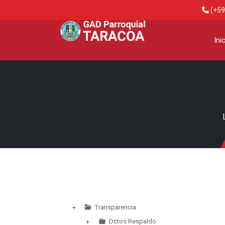
(+59
Ini
Transparencia
▼
Dctos Respaldo