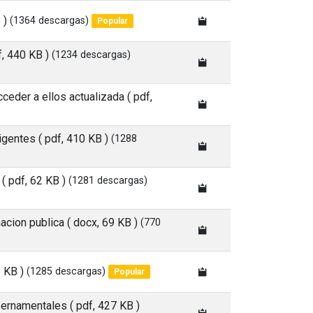
 )
(1364 descargas)
Popular
f, 440 KB )
(1234 descargas)
cceder a ellos actualizada
( pdf,
vigentes
( pdf, 410 KB )
(1288
( pdf, 62 KB )
(1281 descargas)
macion publica
( docx, 69 KB )
(770
6 KB )
(1285 descargas)
Popular
ubernamentales
( pdf, 427 KB )