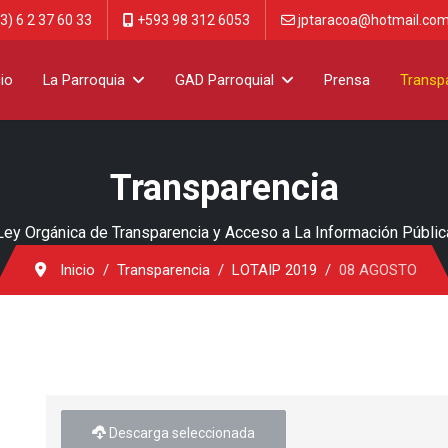
3) 6 2 37 60 33
+593 98 312 6053
jptaracoa@hotmail.co
cio
La Parroquia
GAD Parroquial
Prensa
Transp
Transparencia
Ley Orgánica de Transparencia y Acceso a La Información Públic
Inicio
Transparencia
LOTAIP 2019
08 AGOSTO
Descarga seleccionada