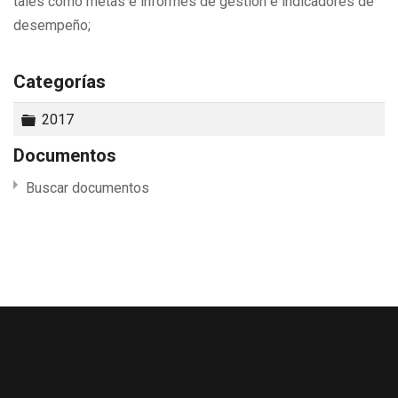
tales como metas e informes de gestión e indicadores de
desempeño;
Categorías
Carpeta
2017
Documentos
Buscar documentos
calendar