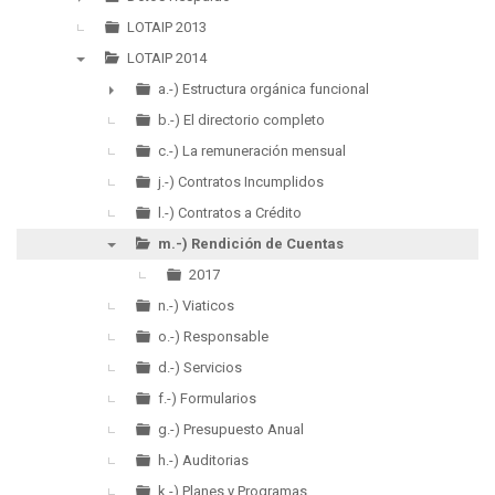
►
LOTAIP 2013
LOTAIP 2014
▼
a.-) Estructura orgánica funcional
►
b.-) El directorio completo
c.-) La remuneración mensual
j.-) Contratos Incumplidos
l.-) Contratos a Crédito
m.-) Rendición de Cuentas
▼
2017
n.-) Viaticos
o.-) Responsable
d.-) Servicios
f.-) Formularios
g.-) Presupuesto Anual
h.-) Auditorias
k.-) Planes y Programas