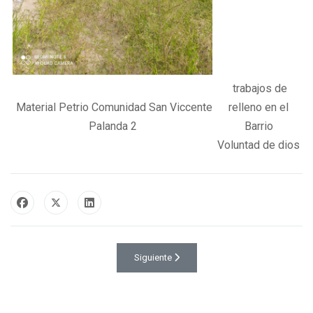
trabajos de
Material Petrio Comunidad San Viccente
relleno en el
Palanda 2
Barrio
Voluntad de dios
Artículo siguiente: Gestiones ante el GADPO
Siguiente